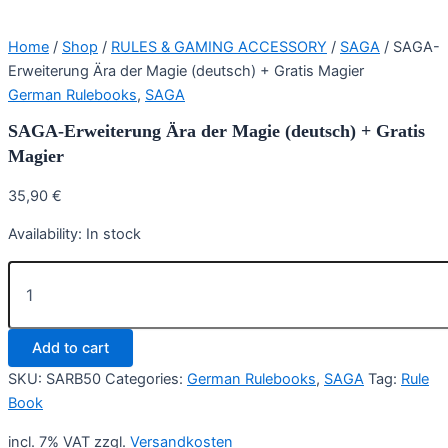
Home
/
Shop
/
RULES & GAMING ACCESSORY
/
SAGA
/ SAGA-
Erweiterung Ära der Magie (deutsch) + Gratis Magier
German Rulebooks
,
SAGA
SAGA-Erweiterung Ära der Magie (deutsch) + Gratis
Magier
35,90
€
Availability:
In stock
SAGA-
Erweiterung
Ära
der
Add to cart
Magie
(deutsch)
SKU:
SARB50
Categories:
German Rulebooks
,
SAGA
Tag:
Rule
+
Book
Gratis
Magier
incl. 7% VAT
zzgl.
Versandkosten