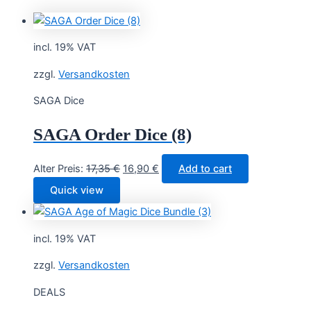
incl. 19% VAT
zzgl.
Versandkosten
SAGA Dice
SAGA Order Dice (8)
Original
Current
Alter Preis:
17,35
€
16,90
€
Add to cart
price
price
Quick view
was:
is:
17,35 €.
16,90 €.
incl. 19% VAT
zzgl.
Versandkosten
DEALS