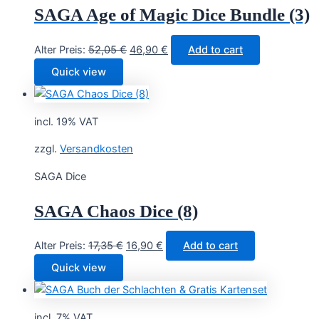
SAGA Age of Magic Dice Bundle (3)
Original
Current
Alter Preis:
52,05
€
46,90
€
Add to cart
price
price
Quick view
was:
is:
52,05 €.
46,90 €.
incl. 19% VAT
zzgl.
Versandkosten
SAGA Dice
SAGA Chaos Dice (8)
Original
Current
Alter Preis:
17,35
€
16,90
€
Add to cart
price
price
Quick view
was:
is:
17,35 €.
16,90 €.
incl. 7% VAT