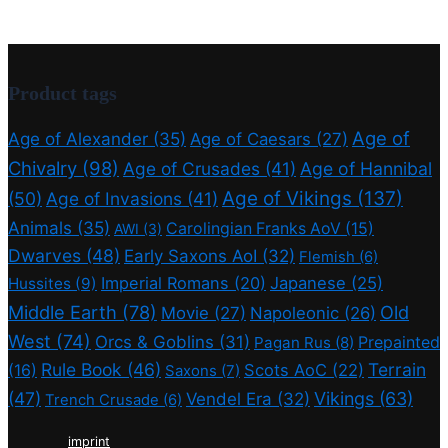
Product tags
Age of
Age of Alexander
(35)
Age of Caesars
(27)
Chivalry
(98)
Age of Crusades
(41)
Age of Hannibal
Age of Vikings
(137)
(50)
Age of Invasions
(41)
Animals
(35)
Carolingian Franks AoV
(15)
AWI
(3)
Dwarves
(48)
Early Saxons AoI
(32)
Flemish
(6)
Imperial Romans
(20)
Japanese
(25)
Hussites
(9)
Middle Earth
(78)
Old
Movie
(27)
Napoleonic
(26)
West
(74)
Orcs & Goblins
(31)
Prepainted
Pagan Rus
(8)
Rule Book
(46)
Terrain
(16)
Scots AoC
(22)
Saxons
(7)
(47)
Vikings
(63)
Vendel Era
(32)
Trench Crusade
(6)
imprint