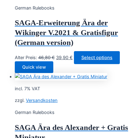
German Rulebooks
SAGA-Erweiterung Ära der
Wikinger V.2021 & Gratisfigur
(German version)
Original
Current
Alter Preis:
46,80
€
39,90
€
Select options
price
price
Quick view
was:
is:
46,80 €.
39,90 €.
incl. 7% VAT
zzgl.
Versandkosten
German Rulebooks
SAGA Ära des Alexander + Gratis
Miniatur