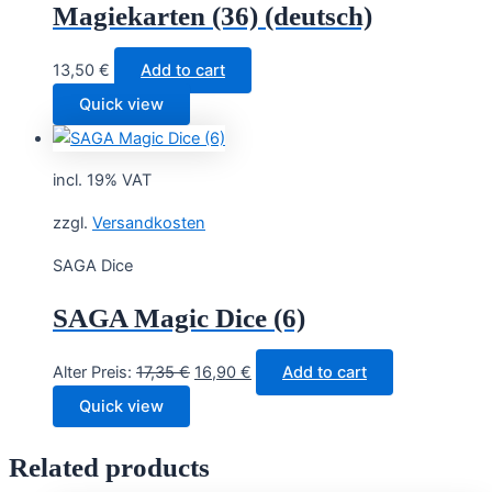
Magiekarten (36) (deutsch)
13,50
€
Add to cart
Quick view
incl. 19% VAT
zzgl.
Versandkosten
SAGA Dice
SAGA Magic Dice (6)
Original
Current
Alter Preis:
17,35
€
16,90
€
Add to cart
price
price
Quick view
was:
is:
17,35 €.
16,90 €.
Related products